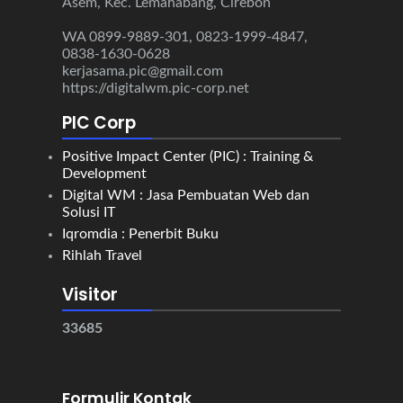
Asem, Kec. Lemahabang, Cirebon
WA 0899-9889-301, 0823-1999-4847,
0838-1630-0628
kerjasama.pic@gmail.com
https://digitalwm.pic-corp.net
PIC Corp
Positive Impact Center (PIC) : Training &
Development
Digital WM : Jasa Pembuatan Web dan
Solusi IT
Iqromdia : Penerbit Buku
Rihlah Travel
Visitor
3
3
6
8
5
Formulir Kontak